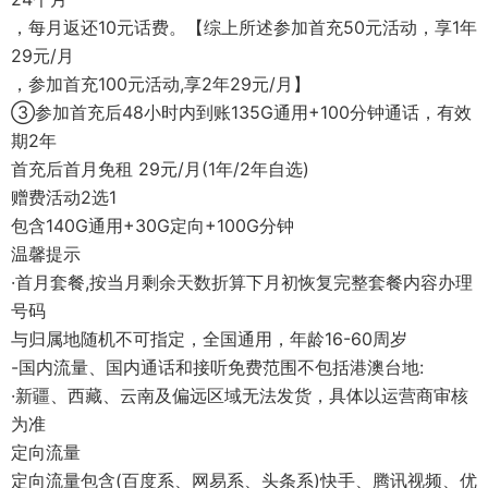
，每月返还10元话费。【综上所述参加首充50元活动，享1年
29元/月
，参加首充100元活动,享2年29元/月】
③参加首充后48小时内到账135G通用+100分钟通话，有效
期2年
首充后首月免租 29元/月(1年/2年自选)
赠费活动2选1
包含140G通用+30G定向+100G分钟
温馨提示
·首月套餐,按当月剩余天数折算下月初恢复完整套餐内容办理
号码
与归属地随机不可指定，全国通用，年龄16-60周岁
-国内流量、国内通话和接听免费范围不包括港澳台地:
·新疆、西藏、云南及偏远区域无法发货，具体以运营商审核
为准
定向流量
定向流量包含(百度系、网易系、头条系)快手、腾讯视频、优